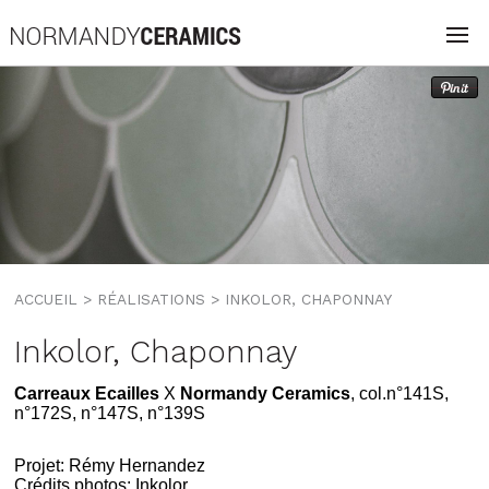
ACCUEIL
> RÉALISATIONS >
INKOLOR, CHAPONNAY
Inkolor, Chaponnay
Carreaux Ecailles
X
Normandy Ceramics
, col.n°141S,
n°172S, n°147S, n°139S
Projet: Rémy Hernandez
Crédits photos: Inkolor